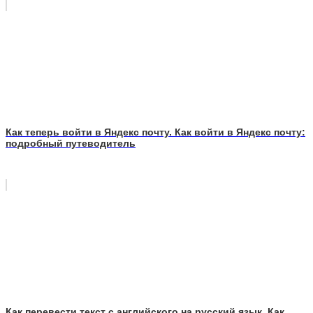
Как теперь войти в Яндекс почту. Как войти в Яндекс почту:
подробный путеводитель
Как перевести текст с английского на русский язык. Как