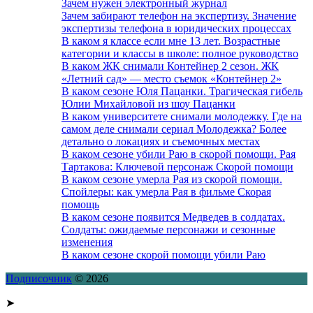
Зачем нужен электронный журнал
Зачем забирают телефон на экспертизу. Значение
экспертизы телефона в юридических процессах
В каком я классе если мне 13 лет. Возрастные
категории и классы в школе: полное руководство
В каком ЖК снимали Контейнер 2 сезон. ЖК
«Летний сад» — место съемок «Контейнер 2»
В каком сезоне Юля Пацанки. Трагическая гибель
Юлии Михайловой из шоу Пацанки
В каком университете снимали молодежку. Где на
самом деле снимали сериал Молодежка? Более
детально о локациях и съемочных местах
В каком сезоне убили Раю в скорой помощи. Рая
Тартакова: Ключевой персонаж Скорой помощи
В каком сезоне умерла Рая из скорой помощи.
Спойлеры: как умерла Рая в фильме Скорая
помощь
В каком сезоне появится Медведев в солдатах.
Солдаты: ожидаемые персонажи и сезонные
изменения
В каком сезоне скорой помощи убили Раю
Подписочник
© 2026
➤