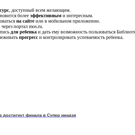
сурс
, доступный всем желающим.
ановится более
эффективным
и интересным.
оваться
на сайте
или в мобильном приложении.
через портал mos.ru.
апись
для ребенка
и дать ему возможность пользоваться Библио
слеживать
прогресс
и контролировать успеваемость ребенка.
в достигнут финала в Супер ниндзя