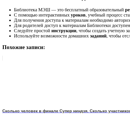
Библиотека МЭШ — это бесплатный образовательный
ре
С помощью интерактивных
уроков
, учебный процесс ст
Для получения доступа к материалам необходимо авториз
Для родителей доступ к материалам Библиотеки доступен 
Следуйте простой
инструкции
, чтобы создать учетную з
Используйте возможности домашних
заданий
, чтобы от
Похожие записи:
Сколько человек в финале Супер ниндзя. Сколько участнико