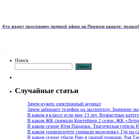
Кто ведет программу прямой эфир на Первом канале: подроб
Поиск
Поиск
Случайные статьи
Зачем нужен электронный журнал
Зачем забирают телефон на экспертизу. Значение э
В каком я классе если мне 13 лет. Возрастные кате
В каком ЖК снимали Контейнер 2 сезон. ЖК «Летн
В каком сезоне Юля Пацанки. Трагическая гибель
В каком университете снимали молодежку. Где на с
В каком сезоне убили Раю в скорой помощи. Рая Т