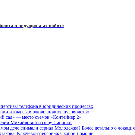
ности о ведущих и их работе
кспертизы телефона в юридических процессах
гории и классы в школе: полное руководство
ий сад» — место съемок «Контейнер 2»
 Юлии Михайловой из шоу Пацанки
амом деле снимали сериал Молодежка? Более детально о локаци
артакова: Ключевой персонаж Скорой помощи