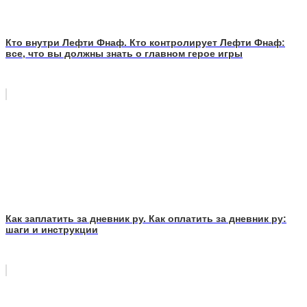
Кто внутри Лефти Фнаф. Кто контролирует Лефти Фнаф:
все, что вы должны знать о главном герое игры
Как заплатить за дневник ру. Как оплатить за дневник ру:
шаги и инструкции