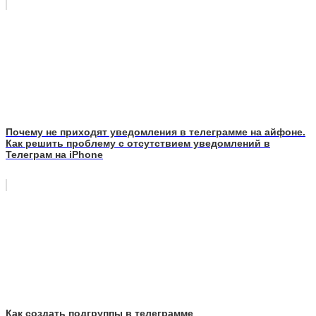
Почему не приходят уведомления в телеграмме на айфоне.
Как решить проблему с отсутствием уведомлений в
Телеграм на iPhone
Как создать подгруппы в телеграмме