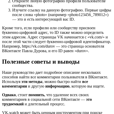
Откройте любую фотографию профиля пользователя/
сообщества.
Изучите ссылку на данную фотографию. Первые цифры
после слова «photo» (например «photo123456_789012»)
— это и есть интересующий вас ID.
Кроме того, если профилю или сообществу присвоен
буквенно-цифровой адрес, то ID также можно определить
этим адресом. Адрес страницы VK начинается с «vk.com/» и
после этой части следует буквенно-цифровой идентификатор.
Например, https://vk.com/durov — это страница основателя
ВКонтакте Павла Дурова, и его ID равен «durov».
Полезные советы и выводы
Наше руководство дает подробное описание нескольких
способов найти все комментарии пользователя в ВКонтакте.
Используя
эти методы
, можно быстро найти
все
комментарии
и другую
информацию
, которую вы ищете.
Однако
, стоит
помнить
, что удаление всех своих
комментариев в социальной сети ВКонтакте —
это
трудоемкий
и длительный процесс.
VK.watch может быть ценным инструментом при поиске