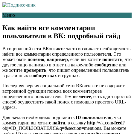
Меню
Как найти все комментарии
пользователя в ВК: подробный гайд
В социальной сети ВКонтакте часто возникает необходимость
найти все комментарии определенного пользователя. Это
может быть
полезно
,
например
, если вы хотите
почитать
, что
другое лицо написало в ответ на какое-либо
сообщение
или
же хотите
проверить
, что пишет определенный пользователь
в различных
сообществах
и группах.
Последняя версия социальной сети ВКонтакте не содержит
встроенной функции поиска всех комментариев
определенного пользователя. Тем
не менее
, есть один простой
способ осуществить такой поиск с помощью простого URL-
адреса.
Для начала необходимо подставить
ID пользователя
, чьи
комментарии вы хотите
найти
, в ссылку
http
://vk.com/
feed
?
obj=ID_ПОЛЬЗОВАТЕЛЯ&q=&section=mentions. Вы можете
найти ID пользователя через различные
онлайн-сервисы
,