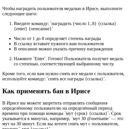
Чтобы наградить пользователя медалью в Ирисе, выполните
следующие шаги:
Введите команду: `наградить {число 1..8} {ссылка}
{enter} {описание}`
Число от 1 до 8 определяет степень награды
В ссылку вставьте нужного вам пользователя
В описании можно указать причину награждения
Нажмите `Enter`. Готово! Пользователь получит медаль
со степенью, соответствующей выбранному числу.
Кроме того, если вам нужно снять все медали с пользователя,
используйте команду: `снять все награды {ссылка}`.
Как применять бан в Ирисе
В Ирисе вы можете запретить отправлять сообщения
определённому пользователю на определённый период
времени при помощи команды `мут {срок} {ссылка}`. Срок
указывается в минутах, например, `мут 30 @username` — это
мут на 30 минут. Если вы хотите снять мут с пользователя,
введите `-мут {ссылка}`.