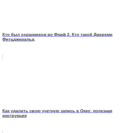
Кто был охранником во Фнаф 2. Кто такой Джереми
Фитцджеральд
Как удалить свою учетную запись в Окко: полезная
инструкция