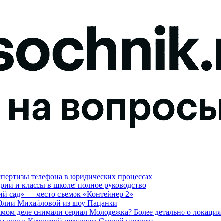
кспертизы телефона в юридических процессах
гории и классы в школе: полное руководство
ий сад» — место съемок «Контейнер 2»
 Юлии Михайловой из шоу Пацанки
амом деле снимали сериал Молодежка? Более детально о локаци
артакова: Ключевой персонаж Скорой помощи