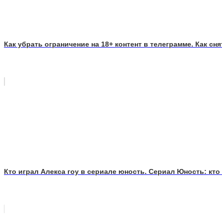
Как убрать ограничение на 18+ контент в телеграмме. Как сн
Кто играл Алекса гоу в сериале юность. Сериал Юность: кто