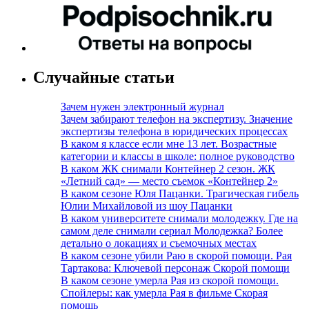
Случайные статьи
Зачем нужен электронный журнал
Зачем забирают телефон на экспертизу. Значение
экспертизы телефона в юридических процессах
В каком я классе если мне 13 лет. Возрастные
категории и классы в школе: полное руководство
В каком ЖК снимали Контейнер 2 сезон. ЖК
«Летний сад» — место съемок «Контейнер 2»
В каком сезоне Юля Пацанки. Трагическая гибель
Юлии Михайловой из шоу Пацанки
В каком университете снимали молодежку. Где на
самом деле снимали сериал Молодежка? Более
детально о локациях и съемочных местах
В каком сезоне убили Раю в скорой помощи. Рая
Тартакова: Ключевой персонаж Скорой помощи
В каком сезоне умерла Рая из скорой помощи.
Спойлеры: как умерла Рая в фильме Скорая
помощь