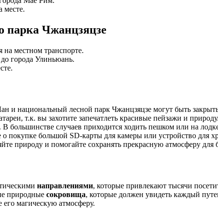
 города Мае Рим.
 месте.
го парка Чжанцзяцзе
я на местном транспорте.
 до города Улиньюань.
сте.
Лан и национальный лесной парк Чжанцзяцзе могут быть закрыты
тареи, т.к. вы захотите запечатлеть красивые пейзажи и природу
ы. В большинстве случаев приходится ходить пешком или на лодке
е о покупке большой SD-карты для камеры или устройство для х
яйте природу и помогайте сохранять прекрасную атмосферу для
стическими
направлениями
, которые привлекают тысячи посети
ные природные
сокровища
, которые должен увидеть каждый пут
е его магическую атмосферу.