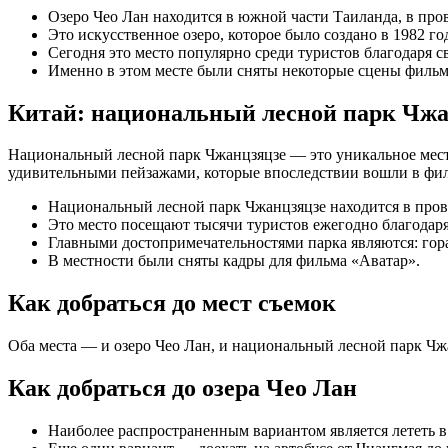
Озеро Чео Лан находится в южной части Таиланда, в пр
Это искусственное озеро, которое было создано в 1982 г
Сегодня это место популярно среди туристов благодаря св
Именно в этом месте были сняты некоторые сцены фильм
Китай: национальный лесной парк Чжа
Национальный лесной парк Чжанцзяцзе — это уникальное мест
удивительными пейзажами, которые впоследствии вошли в фи
Национальный лесной парк Чжанцзяцзе находится в пров
Это место посещают тысячи туристов ежегодно благодаря
Главными достопримечательностями парка являются: гора 
В местности были сняты кадры для фильма «Аватар».
Как добраться до мест съемок
Оба места — и озеро Чео Лан, и национальный лесной парк Чж
Как добраться до озера Чео Лан
Наиболее распространенным вариантом является лететь в Б