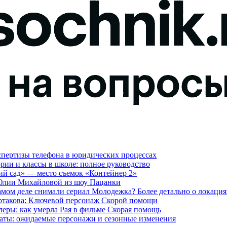
кспертизы телефона в юридических процессах
гории и классы в школе: полное руководство
ий сад» — место съемок «Контейнер 2»
 Юлии Михайловой из шоу Пацанки
амом деле снимали сериал Молодежка? Более детально о локаци
артакова: Ключевой персонаж Скорой помощи
леры: как умерла Рая в фильме Скорая помощь
лдаты: ожидаемые персонажи и сезонные изменения