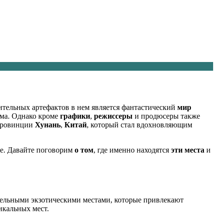
тельных артефактов в нем является фантастический
мир
ьма. Однако кроме
графики
,
режиссеры
и продюсеры также
 провинции
Хунань
,
Китай
, который стал вдохновляющим
де. Давайте поговорим
о том
, где именно находятся
эти места
и
тельными экзотическими местами, которые привлекают
икальных мест.