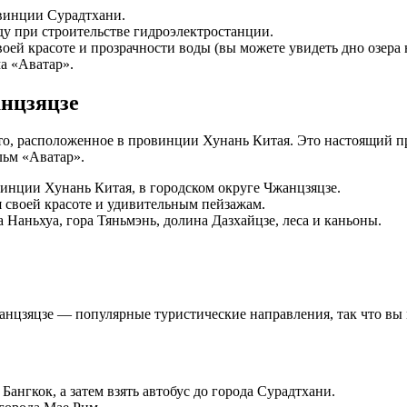
овинции Сурадтхани.
оду при строительстве гидроэлектростанции.
оей красоте и прозрачности воды (вы можете увидеть дно озера 
а «Аватар».
нцзяцзе
о, расположенное в провинции Хунань Китая. Это настоящий пр
льм «Аватар».
инции Хунань Китая, в городском округе Чжанцзяцзе.
 своей красоте и удивительным пейзажам.
Наньхуа, гора Тяньмэнь, долина Дазхайцзе, леса и каньоны.
анцзяцзе — популярные туристические направления, так что вы 
ангкок, а затем взять автобус до города Сурадтхани.