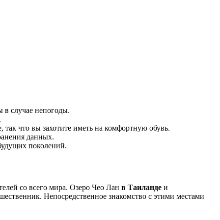
 в случае непогоды.
.
, так что вы захотите иметь на комфортную обувь.
ранения данных.
 будущих поколений.
телей со всего мира. Озеро Чео Лан
в Таиланде
и
ешественник. Непосредственное знакомство с этими местами