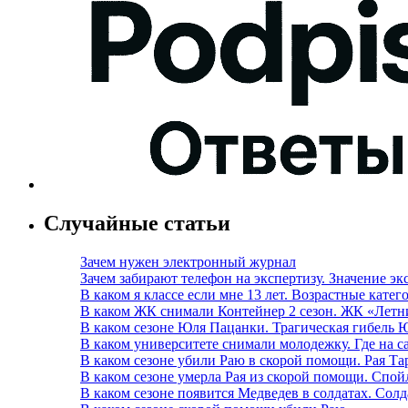
Случайные статьи
Зачем нужен электронный журнал
Зачем забирают телефон на экспертизу. Значение э
В каком я классе если мне 13 лет. Возрастные кате
В каком ЖК снимали Контейнер 2 сезон. ЖК «Летн
В каком сезоне Юля Пацанки. Трагическая гибель
В каком университете снимали молодежку. Где на с
В каком сезоне убили Раю в скорой помощи. Рая Т
В каком сезоне умерла Рая из скорой помощи. Спой
В каком сезоне появится Медведев в солдатах. Со