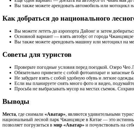
Еще один вариант — доехать на автобусе от Чиангмая до
Вы также можете арендовать автомобиль или мотоцикл на
Как добраться до национального лесно
Вы можете лететь до аэропорта Дайонг и затем добиратьс
Основной вариант — взять автобус от города Чжанцзяцзе
Вы также можете арендовать машину или мотоцикл на ме
Советы для туристов
Проверьте погодные условия перед поездкой. Озеро Чео 
Обязательно привезите с собой фотоаппарат и запасные ба
Не забудьте взять с собой удобную обувь и легкие одежд
Если вы планируете снять много фото и видео, подумайт
Просьба не выбрасывать мусор на местах съемок. Сохран
Выводы
Места
, где снимали
«Аватар»
, являются удивительными тури
национальный лесной парк Чжанцзяцзе в Китае — это истин
позволяет погрузиться в
мир «Аватар»
и почувствовать на себ