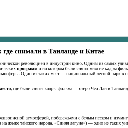
: где снимали в Таиланде и Китае
хнической революцией в индустрии кино. Одним из самых удиви
фических
программ
и на котором были сняты многие кадры фил
атмосферы. Один из таких мест — национальный лесной парк в
место
, где были сняты кадры фильма — озеро Чео Лан в Таилан
 живописной атмосферой, побережьями с белым песком и изуми
ся на языке тайского народа, «Синяя лагуна») — одно из таких ун