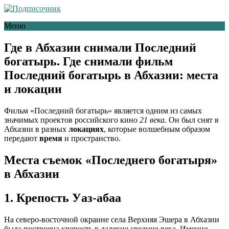
Меню
Где в Абхазии снимали Последний
богатырь. Где снимали фильм
Последний богатырь в Абхазии: места
и локации
Фильм «Последний богатырь» является одним из самых
значимых проектов российского кино
21 века
. Он был снят в
Абхазии в разных
локациях
, которые волшебным образом
передают
время
и пространство.
Места съемок «Последнего богатыря»
в Абхазии
1. Крепость Уаз-абаа
На северо-восточной окраине села Верхняя Эшера в Абхазии
была построена крепость в далекие средние века. Именно