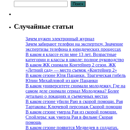
Поиск
Случайные статьи
Зачем нужен электронный журнал
Зачем забирают телефон на экспертизу. Значение
экспертизы телефона в юридических процессах
В каком я классе если мне 13 лет. Возрастные
категории и классы в школе: полное руководство
В каком ЖК снимали Контейнер 2 сезон. ЖК
«Летний сад» — место съемок «Контейнер 2»
В каком сезоне Юля Пацанки. Трагическая гибель
Юлии Михайловой из шоу Пацанки
В каком университете снимали молодежку. Где на
самом деле снимали сериал Молодежка? Более
детально о локациях и съемочных местах
В каком сезоне убили Раю в скорой помощи. Рая
Тартакова: Ключевой персонаж Скорой помощи
В каком сезоне умерла Рая из скорой помощи.
Спойлеры: как умерла Рая в фильме Скорая
помощь
В каком сезоне появится Медведев в солдатах.