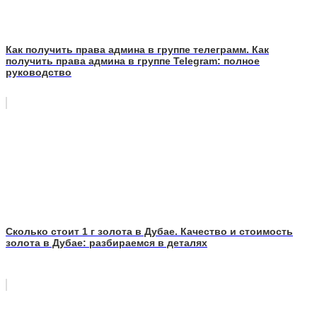
Как получить права админа в группе телеграмм. Как
получить права админа в группе Telegram: полное
руководство
Сколько стоит 1 г золота в Дубае. Качество и стоимость
золота в Дубае: разбираемся в деталях