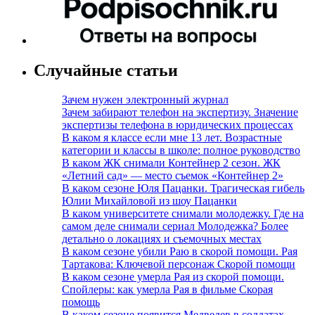
Случайные статьи
Зачем нужен электронный журнал
Зачем забирают телефон на экспертизу. Значение
экспертизы телефона в юридических процессах
В каком я классе если мне 13 лет. Возрастные
категории и классы в школе: полное руководство
В каком ЖК снимали Контейнер 2 сезон. ЖК
«Летний сад» — место съемок «Контейнер 2»
В каком сезоне Юля Пацанки. Трагическая гибель
Юлии Михайловой из шоу Пацанки
В каком университете снимали молодежку. Где на
самом деле снимали сериал Молодежка? Более
детально о локациях и съемочных местах
В каком сезоне убили Раю в скорой помощи. Рая
Тартакова: Ключевой персонаж Скорой помощи
В каком сезоне умерла Рая из скорой помощи.
Спойлеры: как умерла Рая в фильме Скорая
помощь
В каком сезоне появится Медведев в солдатах.