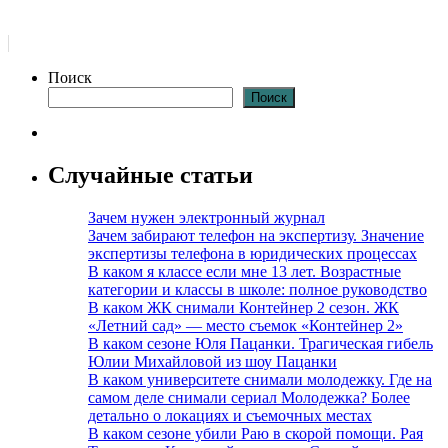
Поиск
Поиск
Случайные статьи
Зачем нужен электронный журнал
Зачем забирают телефон на экспертизу. Значение
экспертизы телефона в юридических процессах
В каком я классе если мне 13 лет. Возрастные
категории и классы в школе: полное руководство
В каком ЖК снимали Контейнер 2 сезон. ЖК
«Летний сад» — место съемок «Контейнер 2»
В каком сезоне Юля Пацанки. Трагическая гибель
Юлии Михайловой из шоу Пацанки
В каком университете снимали молодежку. Где на
самом деле снимали сериал Молодежка? Более
детально о локациях и съемочных местах
В каком сезоне убили Раю в скорой помощи. Рая