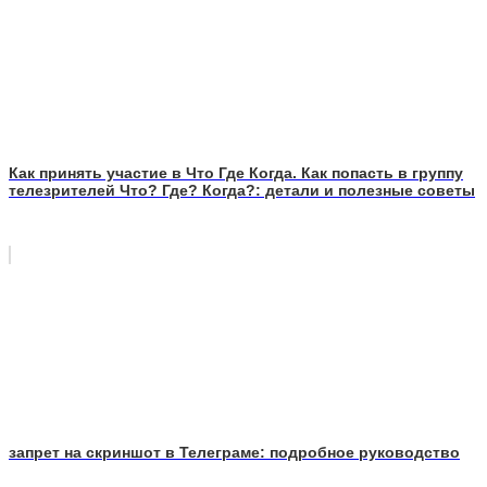
Как принять участие в Что Где Когда. Как попасть в группу
телезрителей Что? Где? Когда?: детали и полезные советы
запрет на скриншот в Телеграме: подробное руководство