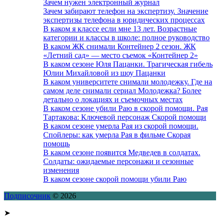
Зачем нужен электронный журнал
Зачем забирают телефон на экспертизу. Значение
экспертизы телефона в юридических процессах
В каком я классе если мне 13 лет. Возрастные
категории и классы в школе: полное руководство
В каком ЖК снимали Контейнер 2 сезон. ЖК
«Летний сад» — место съемок «Контейнер 2»
В каком сезоне Юля Пацанки. Трагическая гибель
Юлии Михайловой из шоу Пацанки
В каком университете снимали молодежку. Где на
самом деле снимали сериал Молодежка? Более
детально о локациях и съемочных местах
В каком сезоне убили Раю в скорой помощи. Рая
Тартакова: Ключевой персонаж Скорой помощи
В каком сезоне умерла Рая из скорой помощи.
Спойлеры: как умерла Рая в фильме Скорая
помощь
В каком сезоне появится Медведев в солдатах.
Солдаты: ожидаемые персонажи и сезонные
изменения
В каком сезоне скорой помощи убили Раю
Подписочник
© 2026
➤