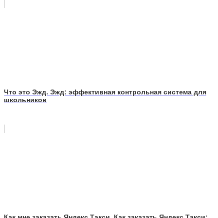
Что это Эжд. Эжд: эффективная контрольная система для
школьников
Как мне заказать Яндекс Такси. Как заказать Яндекс Такси: