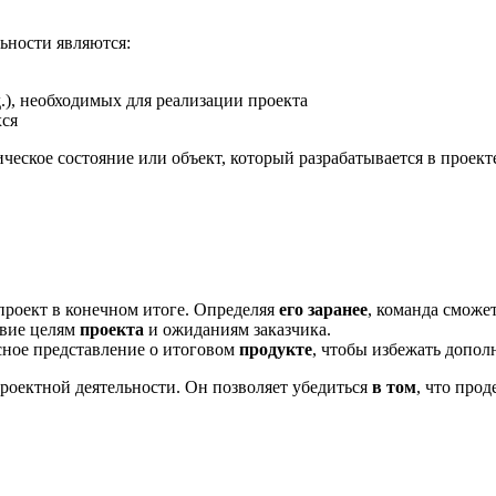
ьности являются:
д.), необходимых для реализации проекта
хся
ческое состояние или объект, который разрабатывается в проекте
проект в конечном итоге. Определяя
его заранее
, команда сможе
твие целям
проекта
и ожиданиям заказчика.
сное представление о итоговом
продукте
, чтобы избежать допол
роектной деятельности. Он позволяет убедиться
в том
, что про