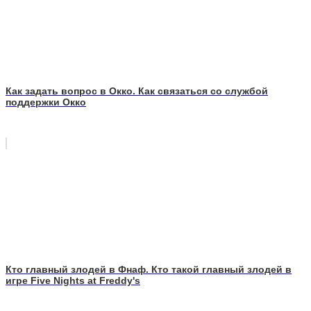
Как задать вопрос в Окко. Как связаться со службой
поддержки Окко
Кто главный злодей в Фнаф. Кто такой главный злодей в
игре Five Nights at Freddy's