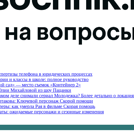
кспертизы телефона в юридических процессах
гории и классы в школе: полное руководство
ий сад» — место съемок «Контейнер 2»
 Юлии Михайловой из шоу Пацанки
амом деле снимали сериал Молодежка? Более детально о локаци
артакова: Ключевой персонаж Скорой помощи
леры: как умерла Рая в фильме Скорая помощь
лдаты: ожидаемые персонажи и сезонные изменения