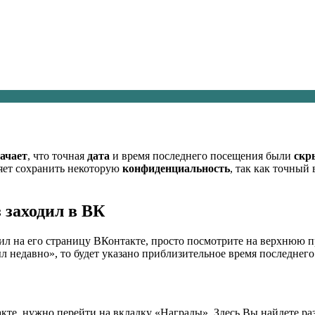
начает
, что точная
дата
и время последнего посещения были
скр
ляет сохранить некоторую
конфиденциальность
, так как точны
 заходил в ВК
одил на его страницу ВКонтакте, просто посмотрите на верхнюю 
л недавно», то будет указано приблизительное время последнег
акте, нужно перейти на вкладку «Награды». Здесь Вы найдете р