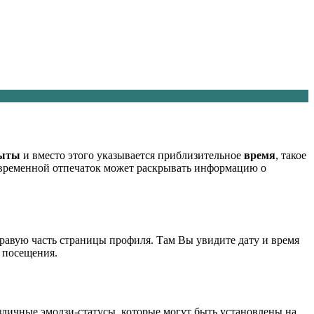
ыты
и вместо этого указывается приблизительное
время
, такое
й временной отпечаток может раскрывать информацию о
правую часть страницы профиля. Там Вы увидите дату и время
о посещения.
азличные эмодзи-статусы, которые могут быть установлены на