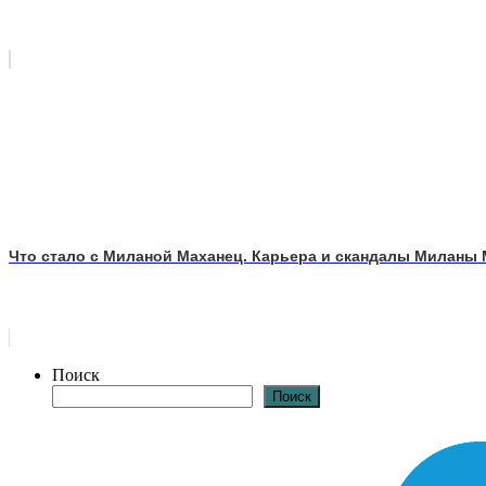
Что стало с Миланой Маханец. Карьера и скандалы Миланы
Поиск
Поиск