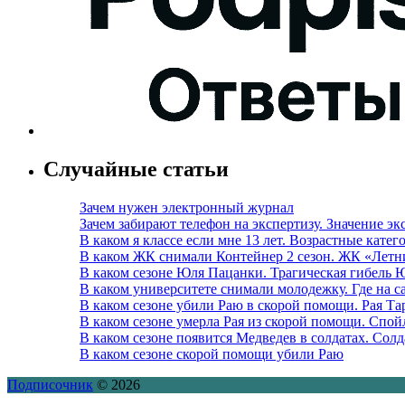
Случайные статьи
Зачем нужен электронный журнал
Зачем забирают телефон на экспертизу. Значение э
В каком я классе если мне 13 лет. Возрастные кате
В каком ЖК снимали Контейнер 2 сезон. ЖК «Летн
В каком сезоне Юля Пацанки. Трагическая гибель
В каком университете снимали молодежку. Где на с
В каком сезоне убили Раю в скорой помощи. Рая Т
В каком сезоне умерла Рая из скорой помощи. Спой
В каком сезоне появится Медведев в солдатах. Со
В каком сезоне скорой помощи убили Раю
Подписочник
© 2026