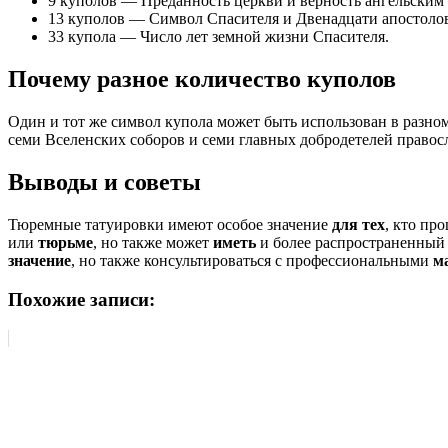
9 куполов — Преданность церкви и верность ангельским
13 куполов — Символ Спасителя и Двенадцати апостоло
33 купола — Число лет земной жизни Спасителя.
Почему разное количество куполов
Один и тот же символ купола может быть использован в разном
семи Вселенских соборов и семи главных добродетелей правосл
Выводы и советы
Тюремные татуировки имеют особое значение
для тех
, кто пр
или
тюрьме
, но также может
иметь
и более распространенный 
значение
, но также консультироваться с профессиональными
м
Похожие записи: