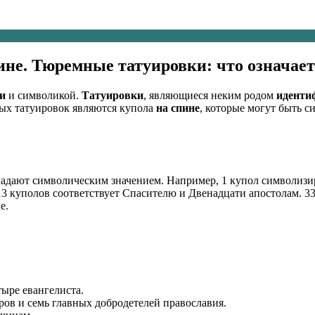
ине. Тюремные татуировки: что означает
и
и символикой.
Татуировки
, являющиеся неким родом
иденти
ых татуировок являются купола
на спине
, которые могут быть 
бладают символическим значением. Например, 1 купол символизи
13 куполов соответствует Спасителю и Двенадцати апостолам. 33
е.
.
тыре евангелиста.
ров и семь главных добродетелей православия.