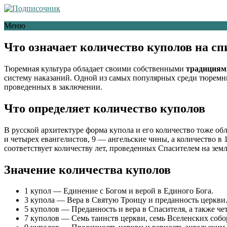
Меню
Что означает количество куполов на сп
Тюремная культура обладает своими собственными
традициям
систему наказаний. Одной из самых популярных среди тюремн
проведенных в заключении.
Что определяет количество куполов
В русской архитектуре форма купола и его количество тоже о
и четырех евангелистов, 9 — ангельские чины, а количество в 
соответствует количеству лет, проведенных Спасителем на земл
Значение количества куполов
1 купол — Единение с Богом и верой в Единого Бога.
3 купола — Вера в Святую Троицу и преданность церкви
5 куполов — Преданность и вера в Спасителя, а также че
7 куполов — Семь таинств церкви, семь Вселенских собо