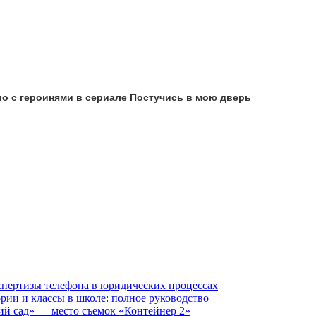
ло с героинями в сериале Постучись в мою дверь
кспертизы телефона в юридических процессах
гории и классы в школе: полное руководство
ий сад» — место съемок «Контейнер 2»