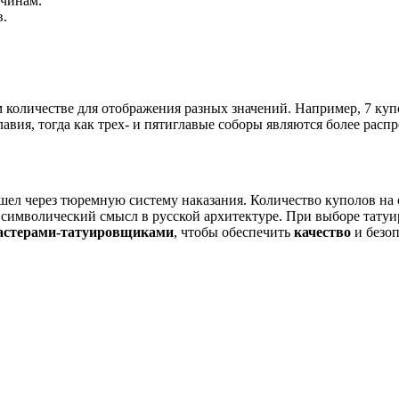
 чинам.
в.
 количестве для отображения разных значений. Например, 7 куп
авия, тогда как трех- и пятиглавые соборы являются более расп
ошел через тюремную систему наказания. Количество куполов на
символический смысл в русской архитектуре. При выборе татуи
астерами-татуировщиками
, чтобы обеспечить
качество
и безоп