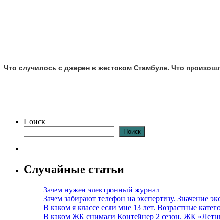
Что случилось с джерен в жестоком Стамбуле. Что произош
Поиск
Поиск
Случайные статьи
Зачем нужен электронный журнал
Зачем забирают телефон на экспертизу. Значение э
В каком я классе если мне 13 лет. Возрастные кате
В каком ЖК снимали Контейнер 2 сезон. ЖК «Летн