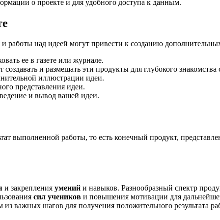
ормации о проекте и для удобного доступа к данным.
те
я и работы над идеей могут привести к созданию дополнительн
вать ее в газете или журнале.
создавать и размещать эти продукты для глубокого знакомства 
лнительной иллюстрации идеи.
ого представления идеи.
ведение и вывод вашей идеи.
ат выполненной работы, то есть конечный продукт, представлен
я
и закрепления
умений
и навыков. Разнообразный спектр прод
льзования
сил учеников
и повышения мотивации для дальнейш
им из важных шагов для получения положительного результата 