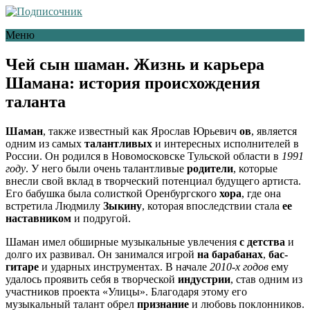
Меню
Чей сын шаман. Жизнь и карьера
Шамана: история происхождения
таланта
Шаман
, также известный как Ярослав Юрьевич
ов
, является
одним из самых
талантливых
и интересных исполнителей в
России. Он родился в Новомосковске Тульской области в
1991
году
. У него были очень талантливые
родители
, которые
внесли свой вклад в творческий потенциал будущего артиста.
Его бабушка была солисткой Оренбургского
хора
, где она
встретила Людмилу
Зыкину
, которая впоследствии стала
ее
наставником
и подругой.
Шаман имел обширные музыкальные увлечения
с детства
и
долго их развивал. Он занимался игрой
на барабанах
,
бас-
гитаре
и ударных инструментах. В начале
2010-х годов
ему
удалось проявить себя в творческой
индустрии
, став одним из
участников проекта «Улицы». Благодаря этому его
музыкальный талант обрел
признание
и любовь поклонников.