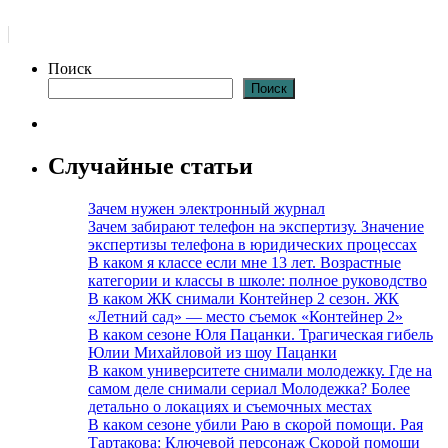
Поиск
Поиск
Случайные статьи
Зачем нужен электронный журнал
Зачем забирают телефон на экспертизу. Значение
экспертизы телефона в юридических процессах
В каком я классе если мне 13 лет. Возрастные
категории и классы в школе: полное руководство
В каком ЖК снимали Контейнер 2 сезон. ЖК
«Летний сад» — место съемок «Контейнер 2»
В каком сезоне Юля Пацанки. Трагическая гибель
Юлии Михайловой из шоу Пацанки
В каком университете снимали молодежку. Где на
самом деле снимали сериал Молодежка? Более
детально о локациях и съемочных местах
В каком сезоне убили Раю в скорой помощи. Рая
Тартакова: Ключевой персонаж Скорой помощи