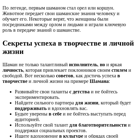
По легенде, первым шаманом стал орел или коршун.
Животное передает свои шаманские знания человеку и
обучает его. Некоторые верят, что женщины были
посредниками между орлом и людьми и играли ключевую
роль в передаче знаний о шаманстве.
Секреты успеха в творчестве и личной
жизни
Шаман не только талантливый
исполнитель
,
но
и яркая
личность
, которая привлекает поклонников своим
стилем
и
свободой. Вот несколько
советов
, как достичь успеха
в
творчестве
и личной жизни на примере
Шамана
:
Развивайте свои таланты
с детства
и не бойтесь
экспериментировать.
Найдите сильного партнера
для жизни
, который будет
поддерживать
и вдохновлять вас.
Будьте уверены
в себе
и не бойтесь выступать перед
аудиторией.
Используйте свой талант
для благотворительности
и
поддержки социальных проектов.
Ищите вдохновение
в культуре
и обрядах своей